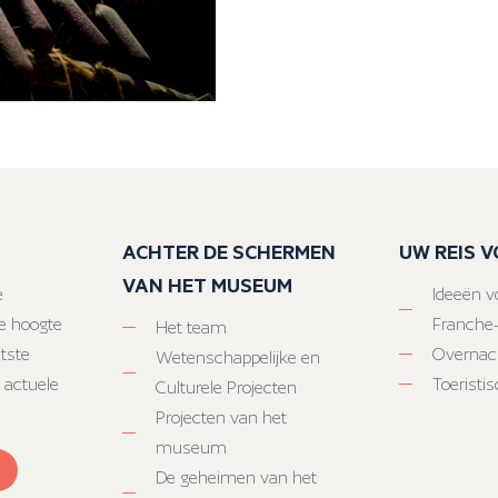
ACHTER DE SCHERMEN
UW REIS 
VAN HET MUSEUM
e
Ideeën vo
e hoogte
Franche
Het team
atste
Overnac
Wetenschappelijke en
 actuele
Toeristi
Culturele Projecten
Projecten van het
museum
De geheimen van het