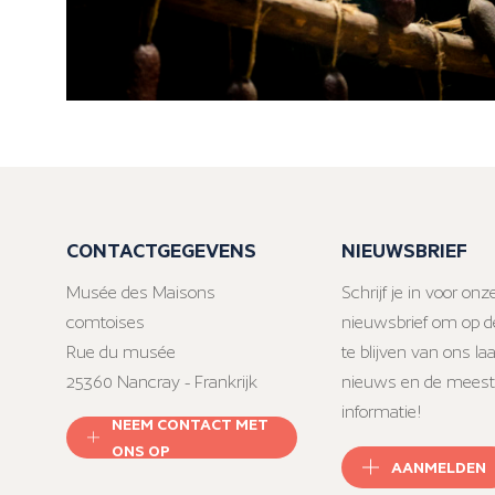
CONTACTGEGEVENS
NIEUWSBRIEF
Musée des Maisons
Schrijf je in voor onz
comtoises
nieuwsbrief om op d
Rue du musée
te blijven van ons la
25360 Nancray - Frankrijk
nieuws en de meest
informatie!
NEEM CONTACT MET
ONS OP
AANMELDEN