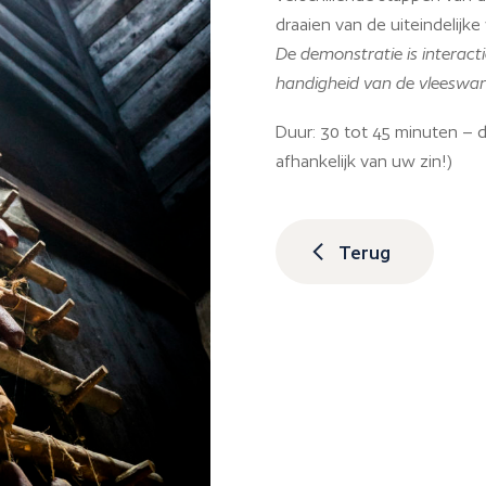
draaien van de uiteindelijk
De demonstratie is interact
handigheid van de vleeswar
Duur: 30 tot 45 minuten – de
afhankelijk van uw zin!)
Terug