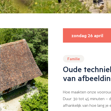
zondag 26 april
Familie
Oude technie
van afbeeldi
Hoe maakten onze vooroud
Duur: 30 tot 45 minuten – de
afhankelijk van hoe lang je e