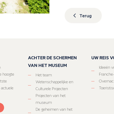
Terug
ACHTER DE SCHERMEN
UW REIS 
VAN HET MUSEUM
e
Ideeën vo
e hoogte
Franche
Het team
atste
Overnac
Wetenschappelijke en
 actuele
Toeristi
Culturele Projecten
Projecten van het
museum
De geheimen van het