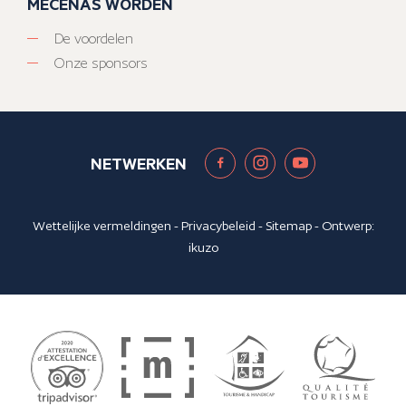
MECENAS WORDEN
De voordelen
Onze sponsors
NETWERKEN
Wettelijke vermeldingen
-
Privacybeleid
-
Sitemap
- Ontwerp:
ikuzo