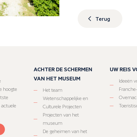
Terug
ACHTER DE SCHERMEN
UW REIS 
VAN HET MUSEUM
e
Ideeën vo
e hoogte
Franche
Het team
atste
Overnac
Wetenschappelijke en
 actuele
Toeristi
Culturele Projecten
Projecten van het
museum
De geheimen van het