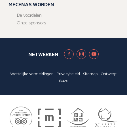
MECENAS WORDEN
De voordelen
Onze sponsors
NETWERKEN
Wettelijke vermeldingen
-
Privacybeleid
-
Sitemap
- Ontwerp:
ikuzo