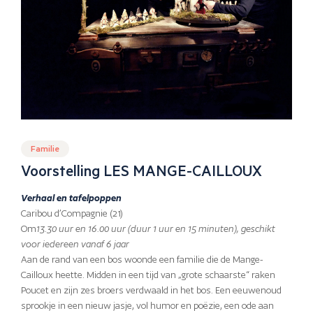
Familie
Voorstelling LES MANGE-CAILLOUX
Verhaal en tafelpoppen
Caribou d’Compagnie (21)
Om
13.30 uur en 16.00 uur (duur 1 uur en 15 minuten), geschikt
voor iedereen vanaf 6 jaar
Aan de rand van een bos woonde een familie die de Mange-
Cailloux heette. Midden in een tijd van „grote schaarste“ raken
Poucet en zijn zes broers verdwaald in het bos. Een eeuwenoud
sprookje in een nieuw jasje, vol humor en poëzie, een ode aan