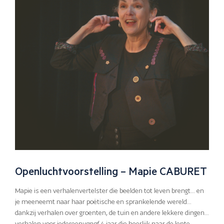
Openluchtvoorstelling – Mapie CABURET
Mapie is een verhalenvertelster die beelden tot leven brengt… en
je meeneemt naar haar poëtische en sprankelende wereld…
dankzij verhalen over groenten, de tuin en andere lekkere dingen…
verhalen voor iedereen
vanaf
4 jaar die heerlijk naar de lente