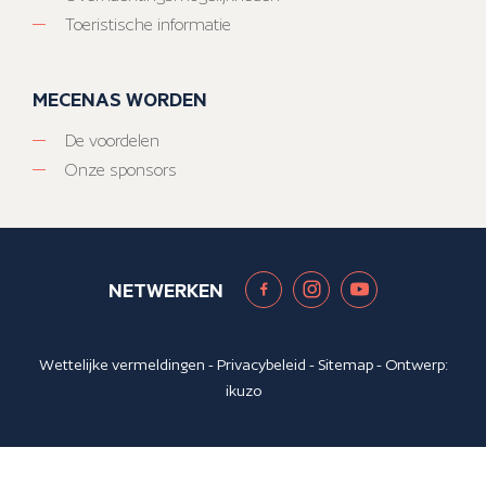
Toeristische informatie
MECENAS WORDEN
De voordelen
Onze sponsors
NETWERKEN
Wettelijke vermeldingen
-
Privacybeleid
-
Sitemap
- Ontwerp:
ikuzo