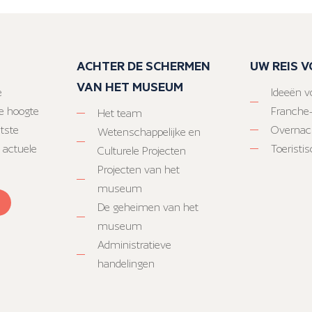
ACHTER DE SCHERMEN
UW REIS 
VAN HET MUSEUM
e
Ideeën vo
e hoogte
Franche
Het team
atste
Overnac
Wetenschappelijke en
 actuele
Toeristi
Culturele Projecten
Projecten van het
museum
De geheimen van het
museum
Administratieve
handelingen