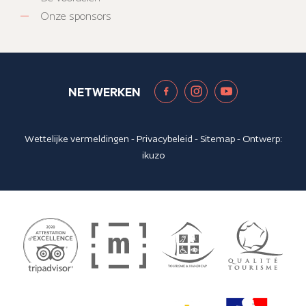
Onze sponsors
NETWERKEN
Wettelijke vermeldingen
-
Privacybeleid
-
Sitemap
- Ontwerp:
ikuzo