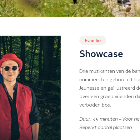
Familie
Showcase
Drie muzikanten van de ban
nummers ten gehore uit hu
Jeunesse en geïllustreerd do
over een groep vrienden di
verboden bos.
Duur: 45 minuten • Voor het 
Beperkt aantal plaatsen