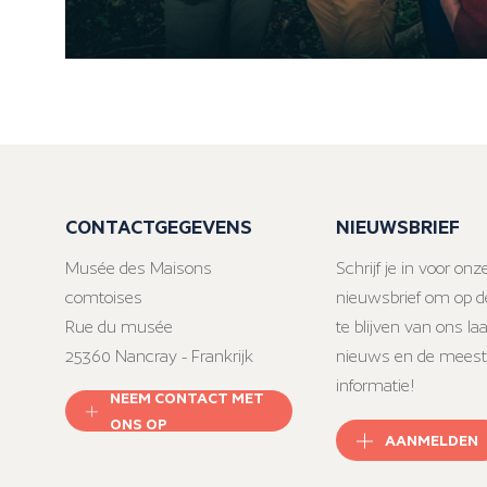
CONTACTGEGEVENS
NIEUWSBRIEF
Musée des Maisons
Schrijf je in voor onz
comtoises
nieuwsbrief om op d
Rue du musée
te blijven van ons la
25360 Nancray - Frankrijk
nieuws en de meest
informatie!
NEEM CONTACT MET
ONS OP
AANMELDEN