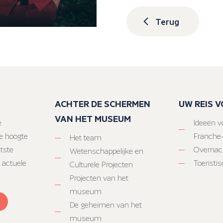
Terug
ACHTER DE SCHERMEN
UW REIS 
VAN HET MUSEUM
e
Ideeën vo
e hoogte
Franche
Het team
atste
Overnac
Wetenschappelijke en
 actuele
Toeristi
Culturele Projecten
Projecten van het
museum
De geheimen van het
museum