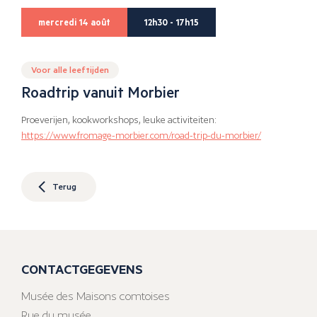
mercredi 14 août
12h30 - 17h15
Voor alle leeftijden
Roadtrip vanuit Morbier
Proeverijen, kookworkshops, leuke activiteiten:
https://www.fromage-morbier.com/road-trip-du-morbier/
Terug
CONTACTGEGEVENS
Musée des Maisons comtoises
Rue du musée