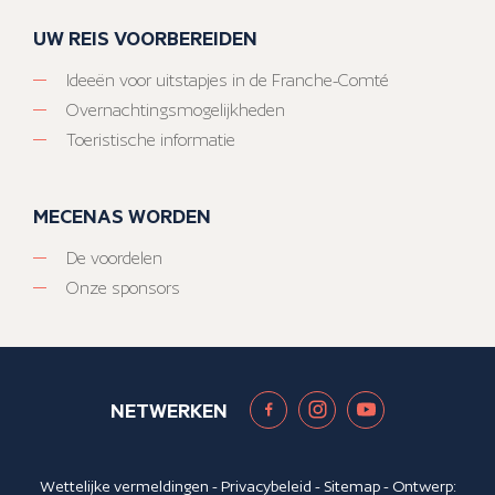
UW REIS VOORBEREIDEN
Ideeën voor uitstapjes in de Franche-Comté
Overnachtingsmogelijkheden
Toeristische informatie
MECENAS WORDEN
De voordelen
Onze sponsors
NETWERKEN
Wettelijke vermeldingen
-
Privacybeleid
-
Sitemap
- Ontwerp: