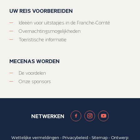
UW REIS VOORBEREIDEN
Ideeën voor uitstapjes in de Franche-Comté
Overnachtingsmogelijkheden
Toeristische informatie
MECENAS WORDEN
De voordelen
Onze sponsors
NETWERKEN
Wettelijke vermeldingen
-
Privacybeleid
-
Sitemap
- Ontwerp: