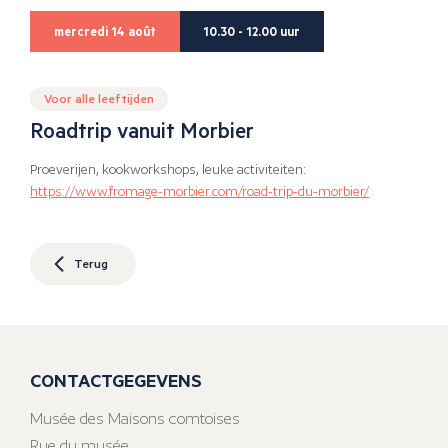
mercredi 14 août
10.30 - 12.00 uur
Voor alle leeftijden
Roadtrip vanuit Morbier
Proeverijen, kookworkshops, leuke activiteiten:
https://www.fromage-morbier.com/road-trip-du-morbier/
Terug
CONTACTGEGEVENS
Musée des Maisons comtoises
Rue du musée