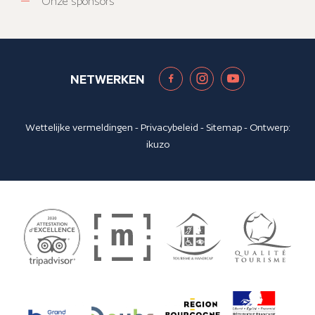
Onze sponsors
NETWERKEN
Wettelijke vermeldingen
-
Privacybeleid
-
Sitemap
- Ontwerp:
ikuzo