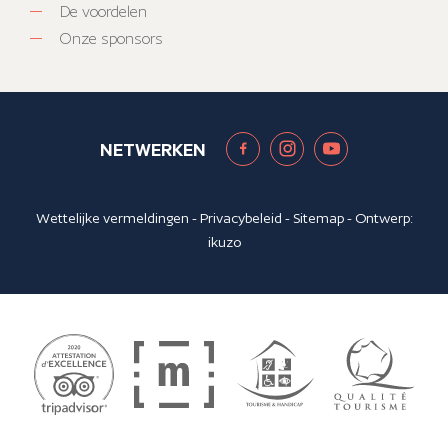
De voordelen
Onze sponsors
NETWERKEN
Wettelijke vermeldingen
-
Privacybeleid
-
Sitemap
- Ontwerp:
ikuzo