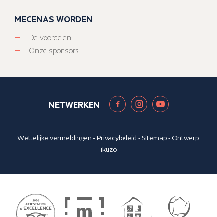
MECENAS WORDEN
De voordelen
Onze sponsors
NETWERKEN
Wettelijke vermeldingen
-
Privacybeleid
-
Sitemap
- Ontwerp:
ikuzo