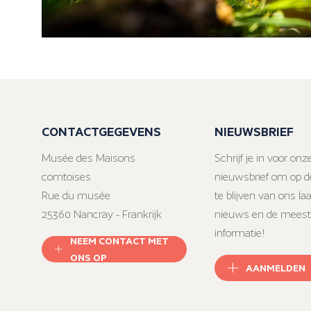
CONTACTGEGEVENS
NIEUWSBRIEF
Musée des Maisons
Schrijf je in voor onz
comtoises
nieuwsbrief om op d
Rue du musée
te blijven van ons la
25360 Nancray - Frankrijk
nieuws en de meest
informatie!
NEEM CONTACT MET
ONS OP
AANMELDEN