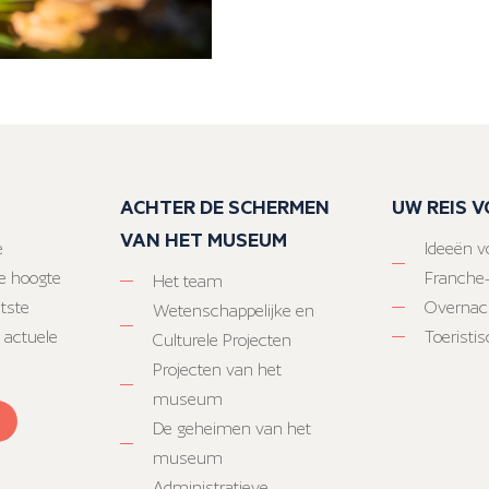
ACHTER DE SCHERMEN
UW REIS 
VAN HET MUSEUM
e
Ideeën vo
e hoogte
Franche
Het team
atste
Overnac
Wetenschappelijke en
 actuele
Toeristi
Culturele Projecten
Projecten van het
museum
De geheimen van het
museum
Administratieve