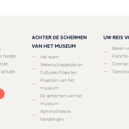
ACHTER DE SCHERMEN
UW REIS 
VAN HET MUSEUM
e
Ideeën vo
e hoogte
Franche
Het team
atste
Overnac
Wetenschappelijke en
 actuele
Toeristi
Culturele Projecten
Projecten van het
museum
De geheimen van het
museum
Administratieve
handelingen