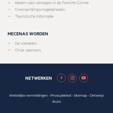
Ideeën voor uitstapjes in de Franche-Comté
Overnachtingsmogelijkheden
Toeristische informatie
MECENAS WORDEN
De voordelen
Onze sponsors
NETWERKEN
Wettelijke vermeldingen
-
Privacybeleid
-
Sitemap
- Ontwerp:
ikuzo