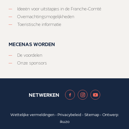
Ideeën voor uitstapjes in de Franche-Comté
Overnachtingsmogelijkheden
Toeristische informatie
MECENAS WORDEN
De voordelen
Onze sponsors
NETWERKEN
Wettelijke vermeldingen
-
Privacybeleid
-
Sitemap
- Ontwerp:
ikuzo