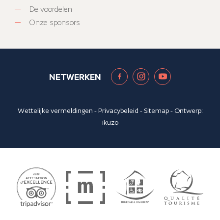
De voordelen
Onze sponsors
NETWERKEN
Wettelijke vermeldingen
-
Privacybeleid
-
Sitemap
- Ontwerp:
ikuzo