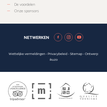
De voordelen
Onze sponsors
NETWERKEN
Wettelijke vermeldingen
-
Privacybeleid
-
Sitemap
- Ontwerp:
ikuzo