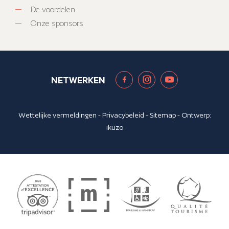
De voordelen
Onze sponsors
NETWERKEN
Wettelijke vermeldingen
-
Privacybeleid
-
Sitemap
- Ontwerp:
ikuzo