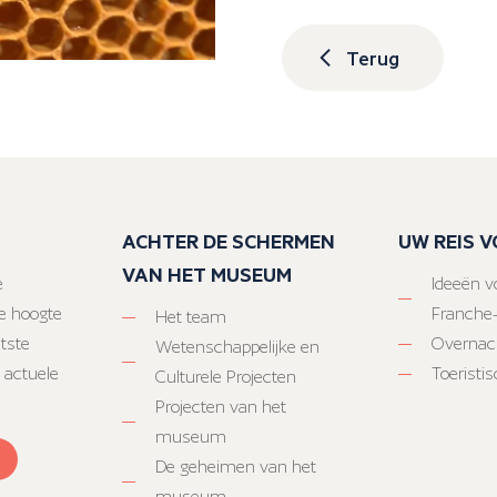
Terug
ACHTER DE SCHERMEN
UW REIS 
VAN HET MUSEUM
e
Ideeën vo
e hoogte
Franche
Het team
atste
Overnac
Wetenschappelijke en
 actuele
Toeristi
Culturele Projecten
Projecten van het
museum
De geheimen van het
museum