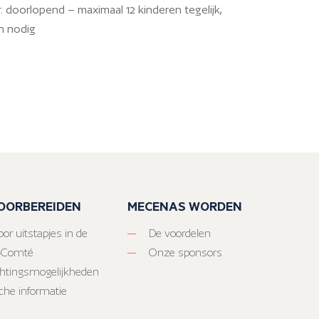
r: doorlopend – maximaal 12 kinderen tegelijk,
en nodig
VOORBEREIDEN
MECENAS WORDEN
or uitstapjes in de
De voordelen
-Comté
Onze sponsors
htingsmogelijkheden
sche informatie