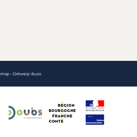
temap
- Ontwerp:
ikuzo