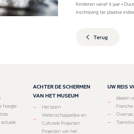
Kinderen vanaf 6 jaar • Duu
inschrijving ter plaatse indi
Terug
ACHTER DE SCHERMEN
UW REIS 
VAN HET MUSEUM
e
Ideeën vo
e hoogte
Franche
Het team
atste
Overnac
Wetenschappelijke en
 actuele
Toeristi
Culturele Projecten
Projecten van het