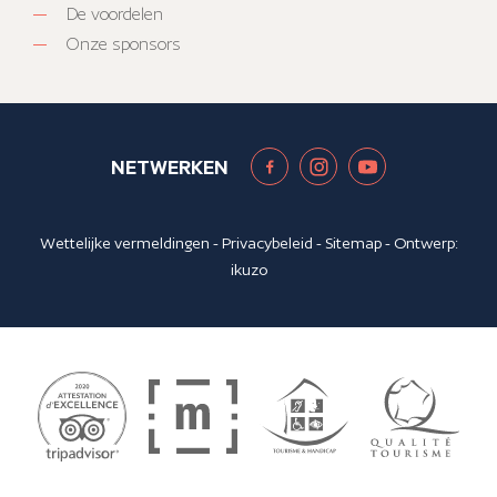
De voordelen
Onze sponsors
NETWERKEN
Wettelijke vermeldingen
-
Privacybeleid
-
Sitemap
- Ontwerp:
ikuzo