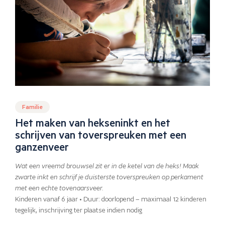
Familie
Het maken van hekseninkt en het
schrijven van toverspreuken met een
ganzenveer
Wat een vreemd brouwsel zit er in de ketel van de heks! Maak
zwarte inkt en schrijf je duisterste toverspreuken op perkament
met een echte tovenaarsveer.
Kinderen vanaf 6 jaar • Duur: doorlopend – maximaal 12 kinderen
tegelijk, inschrijving ter plaatse indien nodig