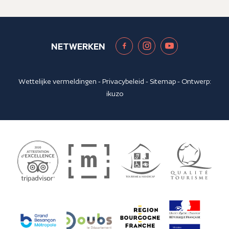
NETWERKEN
Wettelijke vermeldingen
-
Privacybeleid
-
Sitemap
- Ontwerp:
ikuzo