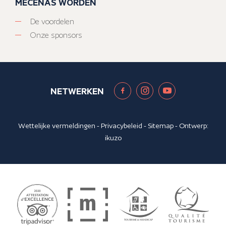
MECENAS WORDEN
De voordelen
Onze sponsors
NETWERKEN
Wettelijke vermeldingen
-
Privacybeleid
-
Sitemap
- Ontwerp:
ikuzo