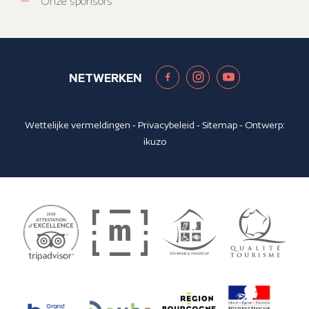
Onze sponsors
NETWERKEN
Wettelijke vermeldingen
-
Privacybeleid
-
Sitemap
- Ontwerp:
ikuzo