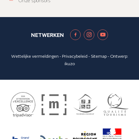
Onze sponsors
NETWERKEN
Wettelijke vermeldingen
-
Privacybeleid
-
Sitemap
- Ontwerp:
ikuzo