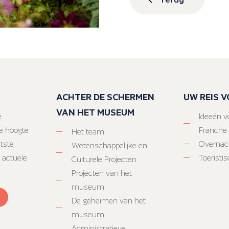
ACHTER DE SCHERMEN
UW REIS 
VAN HET MUSEUM
e
Ideeën vo
e hoogte
Franche
Het team
atste
Overnac
Wetenschappelijke en
 actuele
Toeristi
Culturele Projecten
Projecten van het
museum
De geheimen van het
museum
Administratieve