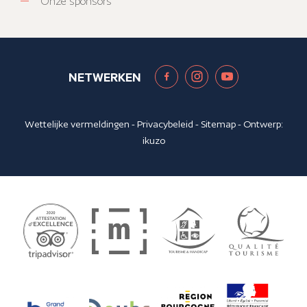
Onze sponsors
NETWERKEN
Wettelijke vermeldingen
-
Privacybeleid
-
Sitemap
- Ontwerp:
ikuzo