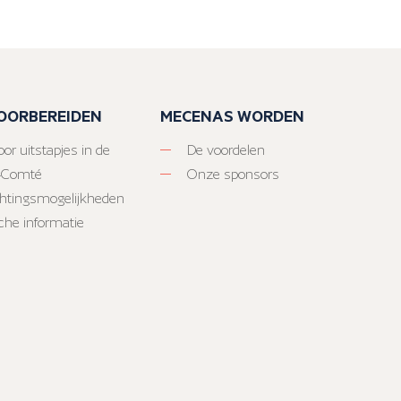
VOORBEREIDEN
MECENAS WORDEN
or uitstapjes in de
De voordelen
-Comté
Onze sponsors
htingsmogelijkheden
sche informatie