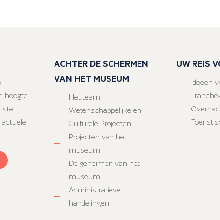
ACHTER DE SCHERMEN
UW REIS 
VAN HET MUSEUM
e
Ideeën vo
e hoogte
Franche
Het team
atste
Overnac
Wetenschappelijke en
 actuele
Toeristi
Culturele Projecten
Projecten van het
museum
De geheimen van het
museum
Administratieve
handelingen