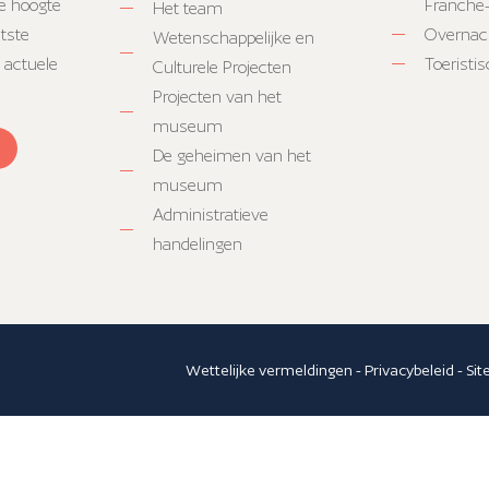
e hoogte
Franche
Het team
atste
Overnac
Wetenschappelijke en
 actuele
Toeristi
Culturele Projecten
Projecten van het
museum
De geheimen van het
museum
Administratieve
handelingen
Wettelijke vermeldingen
-
Privacybeleid
-
Si