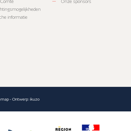
-Comté
Onze sponsors
htingsmogelijkheden
sche informatie
temap
- Ontwerp:
ikuzo