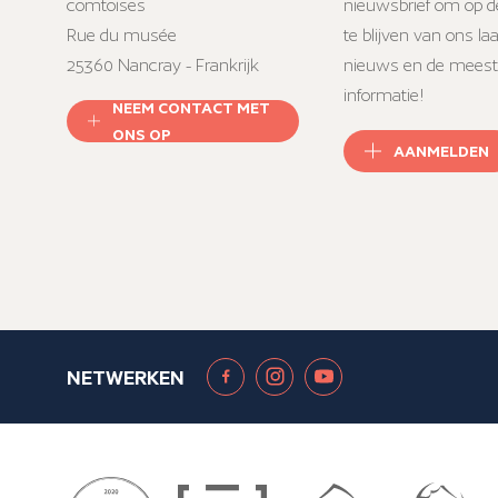
comtoises
nieuwsbrief om op d
Rue du musée
te blijven van ons la
25360 Nancray - Frankrijk
nieuws en de meest
informatie!
NEEM CONTACT MET
ONS OP
AANMELDEN
NETWERKEN