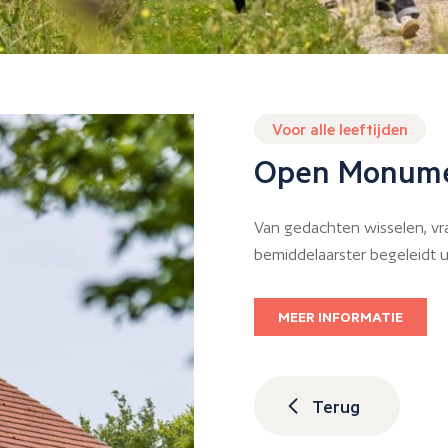
Voor alle leeftijden
Open Monum
Van gedachten wisselen, vra
bemiddelaarster begeleidt 
MEER INFORMATIE
Terug