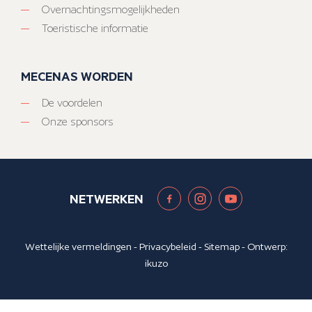
Overnachtingsmogelijkheden
Toeristische informatie
MECENAS WORDEN
De voordelen
Onze sponsors
NETWERKEN
Wettelijke vermeldingen
-
Privacybeleid
-
Sitemap
- Ontwerp:
ikuzo