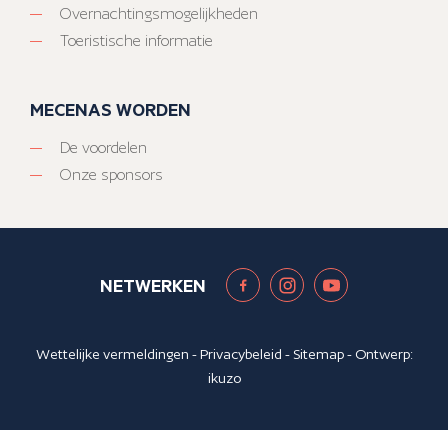
Overnachtingsmogelijkheden
Toeristische informatie
MECENAS WORDEN
De voordelen
Onze sponsors
NETWERKEN
Wettelijke vermeldingen
-
Privacybeleid
-
Sitemap
- Ontwerp:
ikuzo