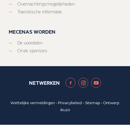
Overnachtingsmogelijkheden
Toeristische informatie
MECENAS WORDEN
De voordelen
Onze sponsors
NETWERKEN
Wettelijke vermeldingen
-
Privacybeleid
-
Sitemap
- Ontwerp:
ikuzo