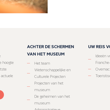
ACHTER DE SCHERMEN
UW REIS 
VAN HET MUSEUM
e
Ideeën vo
e hoogte
Franche
Het team
atste
Overnac
Wetenschappelijke en
 actuele
Toeristi
Culturele Projecten
Projecten van het
museum
De geheimen van het
museum
Administratieve