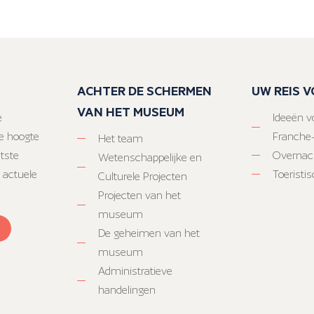
ACHTER DE SCHERMEN
UW REIS 
VAN HET MUSEUM
e
Ideeën vo
e hoogte
Franche
Het team
atste
Overnac
Wetenschappelijke en
 actuele
Toeristi
Culturele Projecten
Projecten van het
museum
De geheimen van het
museum
Administratieve
handelingen