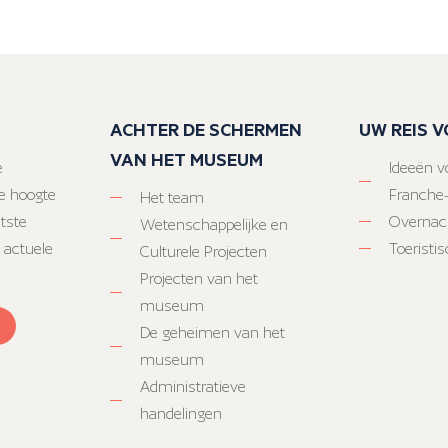
ACHTER DE SCHERMEN
UW REIS 
VAN HET MUSEUM
e
Ideeën vo
e hoogte
Franche
Het team
atste
Overnac
Wetenschappelijke en
 actuele
Toeristi
Culturele Projecten
Projecten van het
museum
De geheimen van het
museum
Administratieve
handelingen