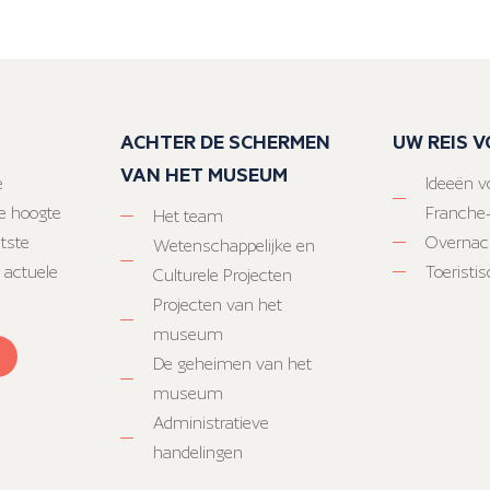
ACHTER DE SCHERMEN
UW REIS 
VAN HET MUSEUM
e
Ideeën vo
e hoogte
Franche
Het team
atste
Overnac
Wetenschappelijke en
 actuele
Toeristi
Culturele Projecten
Projecten van het
museum
De geheimen van het
museum
Administratieve
handelingen