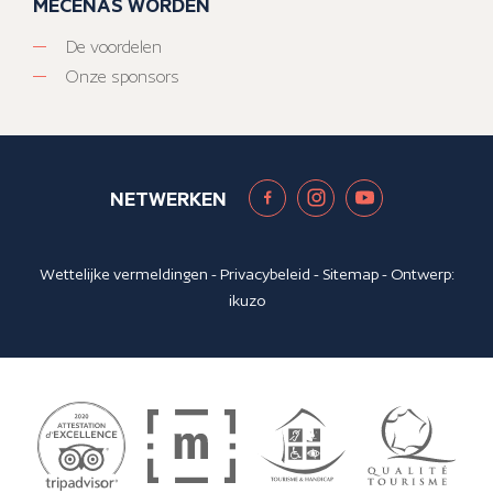
MECENAS WORDEN
De voordelen
Onze sponsors
NETWERKEN
Wettelijke vermeldingen
-
Privacybeleid
-
Sitemap
- Ontwerp:
ikuzo