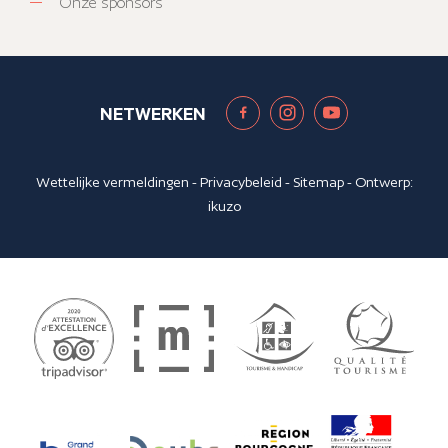
Onze sponsors
NETWERKEN
Wettelijke vermeldingen
-
Privacybeleid
-
Sitemap
- Ontwerp:
ikuzo