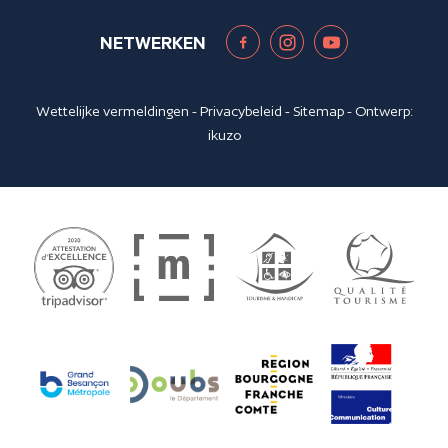
NETWERKEN
Wettelijke vermeldingen
-
Privacybeleid
-
Sitemap
- Ontwerp:
ikuzo