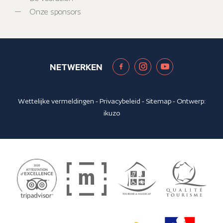
Onze sponsors
NETWERKEN
Wettelijke vermeldingen
-
Privacybeleid
-
Sitemap
- Ontwerp:
ikuzo