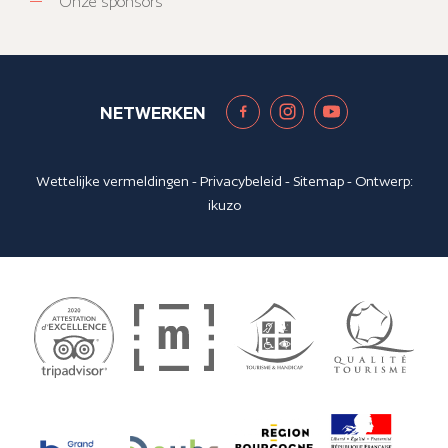
Onze sponsors
NETWERKEN
Wettelijke vermeldingen
-
Privacybeleid
-
Sitemap
- Ontwerp:
ikuzo