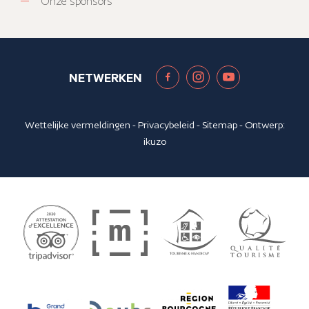
Onze sponsors
NETWERKEN
Wettelijke vermeldingen
-
Privacybeleid
-
Sitemap
- Ontwerp:
ikuzo