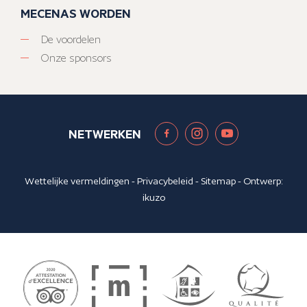
MECENAS WORDEN
De voordelen
Onze sponsors
NETWERKEN
Wettelijke vermeldingen
-
Privacybeleid
-
Sitemap
- Ontwerp:
ikuzo