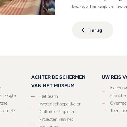
keuze, afhankelijk van uw zi
Terug
ACHTER DE SCHERMEN
UW REIS 
VAN HET MUSEUM
e
Ideeën vo
e hoogte
Franche
Het team
atste
Overnac
Wetenschappelijke en
 actuele
Toeristi
Culturele Projecten
Projecten van het
museum