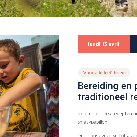
lundi 13 avril
Voor alle leeftijden
Bereiding en 
traditioneel r
Kom en ontdek recepten uit
smaakpapillen!
Duur: ongeveer 30 tot 45 min