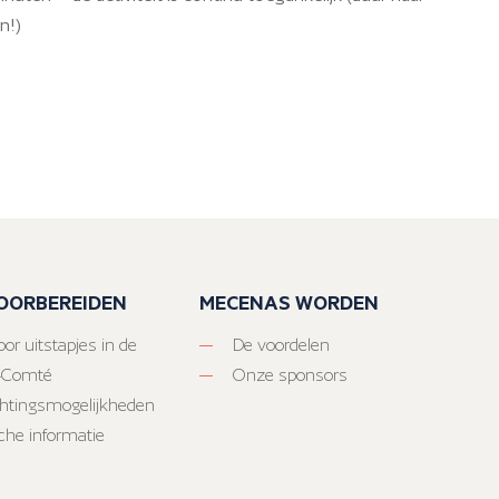
n!)
VOORBEREIDEN
MECENAS WORDEN
or uitstapjes in de
De voordelen
-Comté
Onze sponsors
htingsmogelijkheden
sche informatie