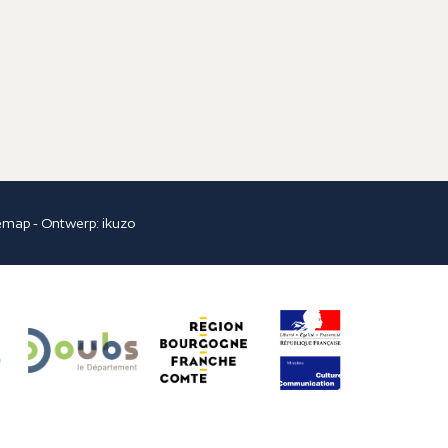
temap
- Ontwerp:
ikuzo