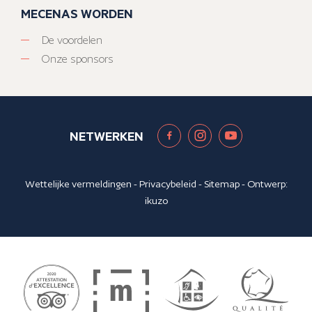
MECENAS WORDEN
De voordelen
Onze sponsors
NETWERKEN
Wettelijke vermeldingen
-
Privacybeleid
-
Sitemap
- Ontwerp:
ikuzo