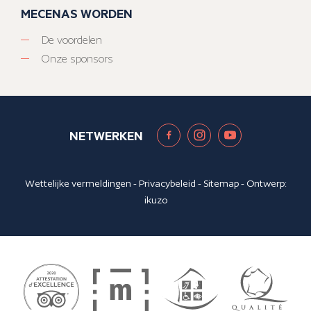
MECENAS WORDEN
De voordelen
Onze sponsors
NETWERKEN
Wettelijke vermeldingen
-
Privacybeleid
-
Sitemap
- Ontwerp:
ikuzo