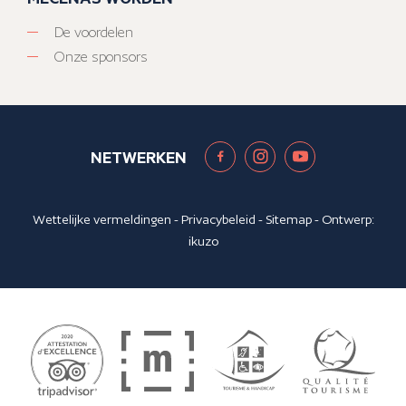
De voordelen
Onze sponsors
NETWERKEN
Wettelijke vermeldingen
-
Privacybeleid
-
Sitemap
- Ontwerp:
ikuzo